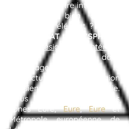
moderniser votre intérieur en
un espace bien agencé,
optimisé et élégant ? Faites
appel à
AT HOM’SPHERE
,
votre
designer d’intérieur
référent dans
l’aménagement et la
restructuration en région
parisienne et en Normandie.
Nous travaillons dans les
zones Eure,
Eure
,
Eure
et
Métropole européenne de