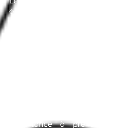
Léry pour vous proposer des
options sur mesure à votre
mode de vie. Grâce à notre
savoir-faire en
aménagement intérieur
,
nous créons des
environnements uniques qui
valorisent votre personnalité
et maximisent chaque
espace à Léry. Avec une
méthode personnalisée, nous
accordons une grande
importance à prendre en