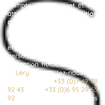
compte votre budget et vos
attentes.
Proposition
détaillée en 24h
,
disponibilité par WhatsApp
en moins de un temps record
et accompagnement
personnalisé assurent une
prestation fluide et agréable
à
Léry
. Contactez-nous dès
aujourd’hui au
+33 (0)7 49 78
92 43
ou au
+33 (0)6 95 29 63
92
pour matérialiser vos