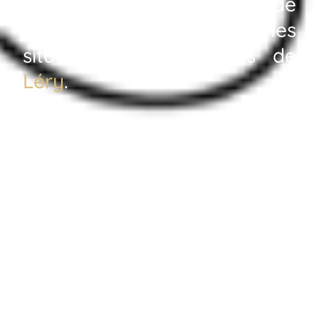
concepts d’amélioration de
vos espaces. Nous sommes
situés à quelques pas de
Léry
.
contactez-nous
Accueil
Décorateur intérieur Léry 27690