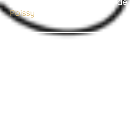
installés à quelques pas de
Poissy
.
contactez-nous
Accueil
Décorateur intérieur Poissy
78300