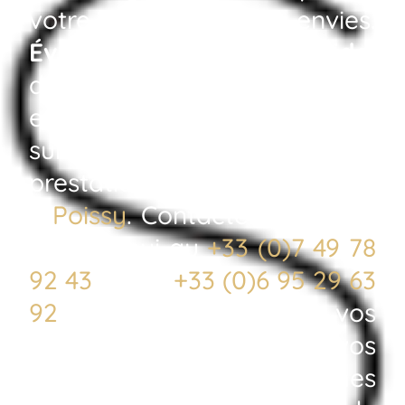
votre budget et vos envies.
Évaluation rapide
,
disponibilité par WhatsApp
en moins de 2 heures et suivi
sur mesure offrent une
prestation fluide et agréable
à
Poissy
. Contactez-nous dès
aujourd’hui au
+33 (0)7 49 78
92 43
ou au
+33 (0)6 95 29 63
92
pour donner vie vos
projets d’amélioration de vos
espaces. Nous sommes