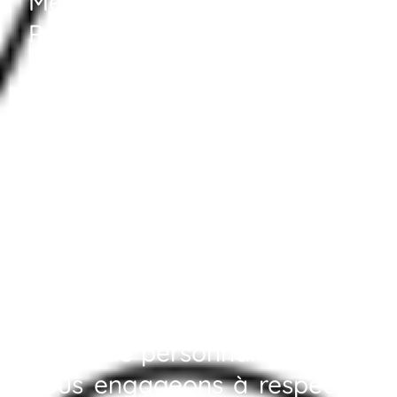
Métropole européenne de
Poissy pour vous offrir des
alternatives personnalisées à
votre mode de vie. Grâce à
notre expertise en
aménagement intérieur
,
nous imaginons des
ambiances personnalisés qui
reflètent votre identité et
améliorent chaque mètre
carré à Poissy. Avec une
méthode personnalisée, nous
nous engageons à respecter