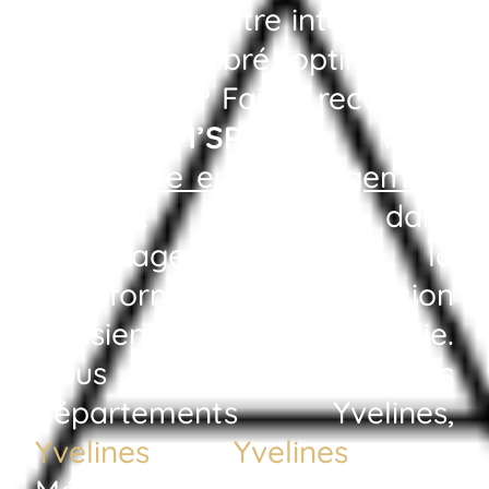
moderniser votre intérieur en
un lieu équilibré, optimisé et
esthétique ? Faites recours à
AT HOM’SPHERE
, votre
spécialiste en aménagement
référent dans
l’aménagement et la
transformation en région
parisienne et en Normandie.
Nous travaillons dans les
départements Yvelines,
Yvelines
,
Yvelines
et